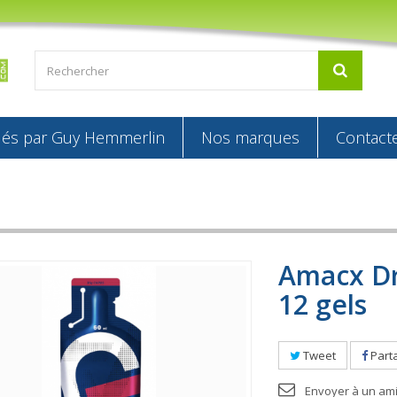
s par Guy Hemmerlin
Nos marques
Contact
Amacx Dr
12 gels
Tweet
Part
Envoyer à un am