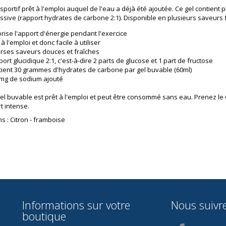
 sportif prêt à l'emploi auquel de l'eau a déjà été ajoutée. Ce gel contient
ssive (rapport hydrates de carbone 2:1). Disponible en plusieurs saveurs 
rise l'apport d'énergie pendant l'exercice
 à l'emploi et donc facile à utiliser
rses saveurs douces et fraîches
ort glucidique 2:1, c'est-à-dire 2 parts de glucose et 1 part de fructose
ient 30 grammes d'hydrates de carbone par gel buvable (60ml)
 mg de sodium ajouté
el buvable est prêt à l'emploi et peut être consommé sans eau. Prenez l
t intense.
s : Citron - framboise
Informations sur votre
Nous suivr
boutique