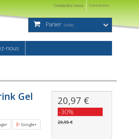
Contactez-nous
Connexion
Panier
(vide)
ez-nous
ink Gel
20,97 €
-30%
29,95 €
ager
Google+
i