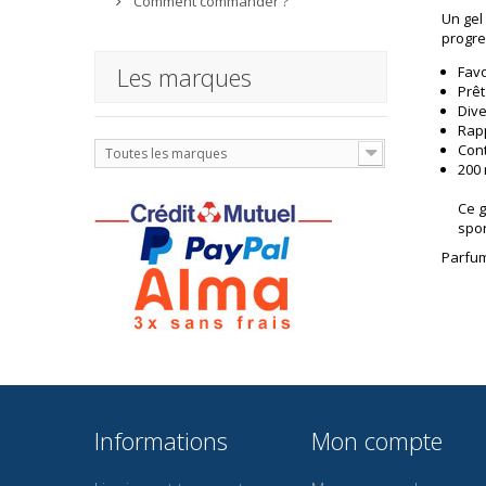
Comment commander ?
Un gel
progre
Les marques
Favo
Prêt
Dive
Rapp
Cont
Toutes les marques
200
Ce g
spor
Parfum
Informations
Mon compte