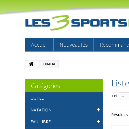
Accueil
Nouveautés
Recommandé
LIXADA
List
Catégories
Tri
--
OUTLET
NATATION
Résultats 1
EAU LIBRE