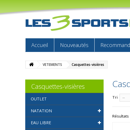
Accueil
Nouveautés
Recommandé
VETEMENTS
Casquettes-visières
Casq
Casquettes-visières
Tri
--
OUTLET
NATATION
Résultats 1
EAU LIBRE