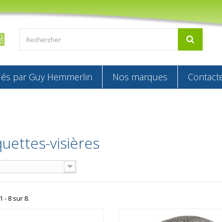
s par Guy Hemmerlin
Nos marques
Contact
uettes-visières
 - 8 sur 8.