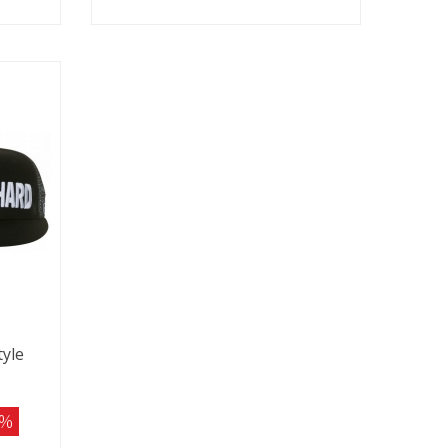
tyle
0%