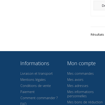
Dé
Résultats 1
Informations
Mon compte
Livraison et transport
Mes commandes
Mentions légales
Mes avoirs
Conditions de vente
Mes adresses
Paiement
Mes informations
personnelles
Comment commander ?
Mes bons de réduction
FAQ