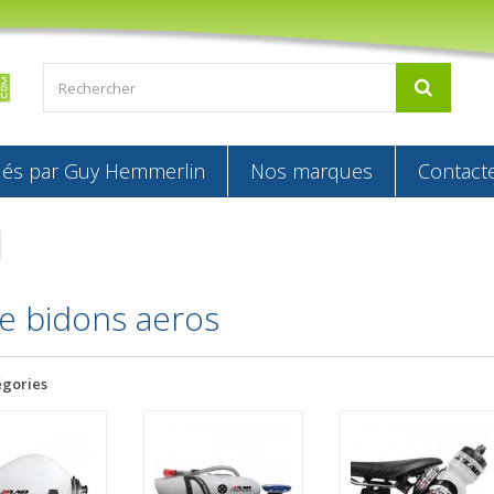
s par Guy Hemmerlin
Nos marques
Contact
e bidons aeros
égories