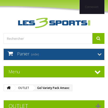
Connexion
Panier
(vide)
Menu
OUTLET
Gel Variety Pack Amaxc
OUTLET