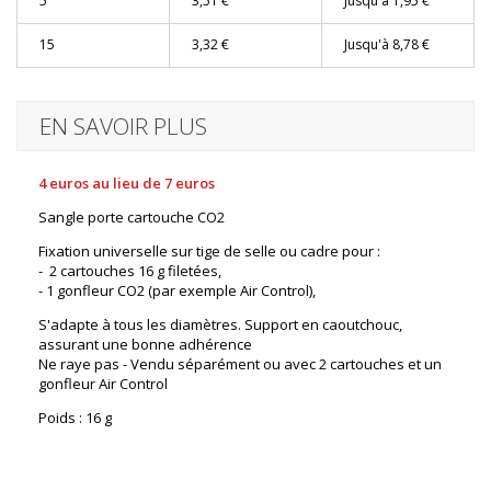
5
3,51 €
Jusqu'à
1,95 €
15
3,32 €
Jusqu'à
8,78 €
EN SAVOIR PLUS
4 euros au lieu de 7 euros
Sangle porte cartouche CO2
Fixation universelle sur tige de selle ou cadre pour :
- 2 cartouches 16 g filetées,
- 1 gonfleur CO2 (par exemple Air Control),
S'adapte à tous les diamètres. Support en caoutchouc,
assurant une bonne adhérence
Ne raye pas - Vendu séparément ou avec 2 cartouches et un
gonfleur Air Control
Poids : 16 g