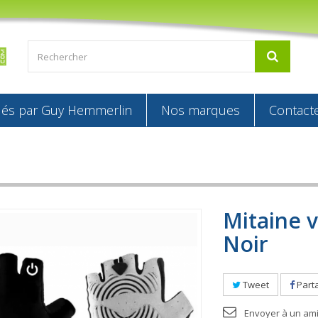
s par Guy Hemmerlin
Nos marques
Contact
Mitaine v
Noir
Tweet
Part
Envoyer à un am