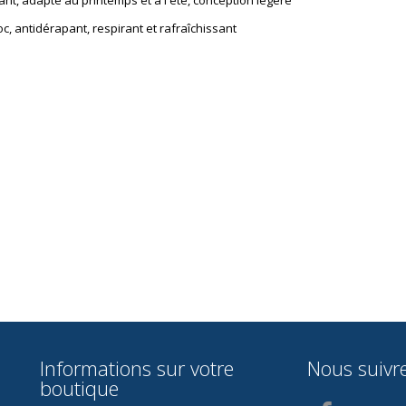
oc, antidérapant, respirant et rafraîchissant
Informations sur votre
Nous suivr
boutique