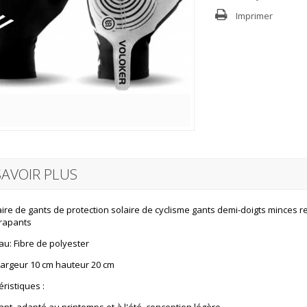
Imprimer
SAVOIR PLUS
ire de gants de protection solaire de cyclisme gants demi-doigts minces r
rapants
au: Fibre de polyester
 Largeur 10 cm hauteur 20 cm
éristiques :
ant, adapté au printemps et à l'été, conception légère