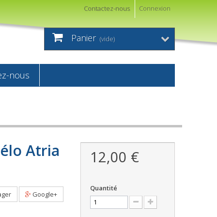
Contactez-nous
Connexion
Panier
(vide)
ez-nous
élo Atria
12,00 €
Quantité
ager
Google+
i