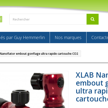
s par Guy Hemmerlin
Nos marques
Contact
Nanoflator embout gonflage ultra rapide cartouche CO2
XLAB Nan
embout g
ultra rap
cartouch