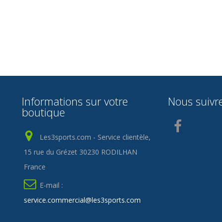
Informations sur votre
Nous suivr
boutique
Les3sports.com - Service clientèle,
15 rue du Grézet 30230 RODILHAN
France
E-mail :
service.commercial@les3sports.com