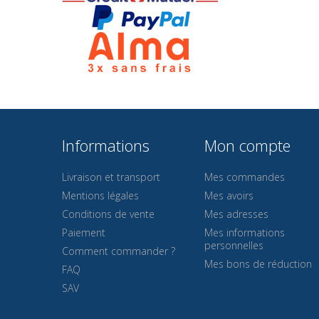
Informations
Mon compte
Livraison et transport
Mes commandes
Mentions légales
Mes avoirs
Conditions de vente
Mes adresses
Paiement
Mes informations
personnelles
Comment commander ?
Mes bons de réduction
FAQ
SAV