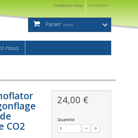
Contactez-nous
Connexion
Panier
(vide)
ez-nous
oflator
24,00 €
onflage
ide
Quantité
e CO2