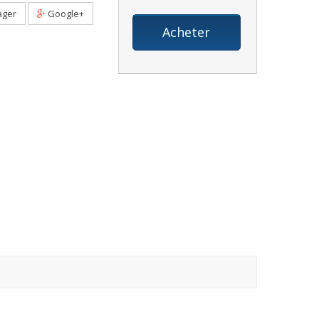
ager
Google+
Acheter
i